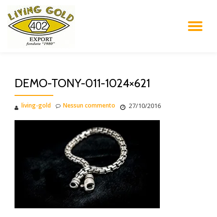
Vai
NA
al
contenuto
A
SC
DEMO-TONY-011-1024×621
living-gold
Nessun commento
27/10/2016